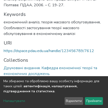
Полтава: ПДАА, 2006. – С. 19-27.
Keywords
економічний аналіз, теорія масового обслуговування
,
Особливості застосування теорії масового
обслуговування в економічному аналізі
URI
https://dspace.pdau.edu.ua/handle/123456789/7612
Collections
Друковані видання. Кафедра економічної теорії та
економічних досліджень
Ми збираємо та обробляємо вашу особисту інформацію для
Full item page
таких цілей:
автентифікація, налаштування,
підтвердження та статистика
.
DSpace software
copyright © 2002-2026
LYRASIS
Налаштувати
Відхилити
Прийняти
Cookie settings
Send Feedback