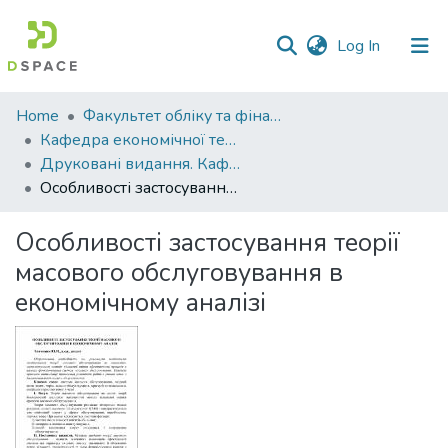
(current)
Log In
Communities
Home
Факультет обліку та фінансів
&
Кафедра економічної теорії та економічних досліджень
Collections
Друковані видання. Кафедра економічної теорії та економічних досліджень
Особливості застосування теорії масового обслуговування в економічному аналізі
All of DSpace
Особливості застосування теорії
Statistics
масового обслуговування в
економічному аналізі