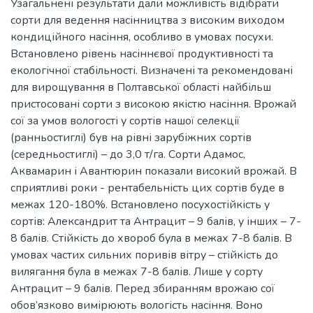
Узагальнені результати дали можливість відібрати
сорти для ведення насінництва з високим виходом
кондиційного насіння, особливо в умовах посухи.
Встановлено рівень насіннєвої продуктивності та
екологічної стабільності. Визначені та рекомендовані
для вирощування в Полтавської області найбільш
пристосовані сорти з високою якістю насіння. Врожай
сої за умов вологості у сортів нашої селекції
(ранньостиглі) був на рівні зарубіжних сортів
(середньостиглі) – до 3,0 т/га. Сорти Адамос,
Аквамарин і Авантюрин показали високий врожай. В
сприятливі роки - рентабельність цих сортів буде в
межах 120-180%. Встановлено посухостійкість у
сортів: Александрит та Антрацит – 9 балів, у інших – 7-
8 балів. Стійкість до хвороб була в межах 7-8 балів. В
умовах частих сильних поривів вітру – стійкість до
вилягання була в межах 7-8 балів. Лише у сорту
Антрацит – 9 балів. Перед збиранням врожаю сої
обов’язково вимірюють вологість насіння. Воно