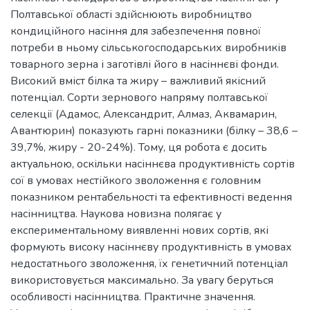
Полтавської області здійснюють виробництво
кондиційного насіння для забезпечення повної
потреби в ньому сільськогосподарських виробників
товарного зерна і заготівлі його в насіннєві фонди.
Високий вміст білка та жиру – важливий якісний
потенціал. Сорти зернового напряму полтавської
селекції (Адамос, Александрит, Алмаз, Аквамарин,
Авантюрин) показують гарні показники (білку – 38,6 –
39,7%, жиру - 20-24%). Тому, ця робота є досить
актуальною, оскільки насіннєва продуктивність сортів
сої в умовах нестійкого зволоження є головним
показником рентабельності та ефективності ведення
насінництва. Наукова новизна полягає у
експериментальному виявленні нових сортів, які
формують високу насіннєву продуктивність в умовах
недостатнього зволоження, їх генетичний потенціал
використовується максимально. За увагу беруться
особливості насінництва. Практичне значення.