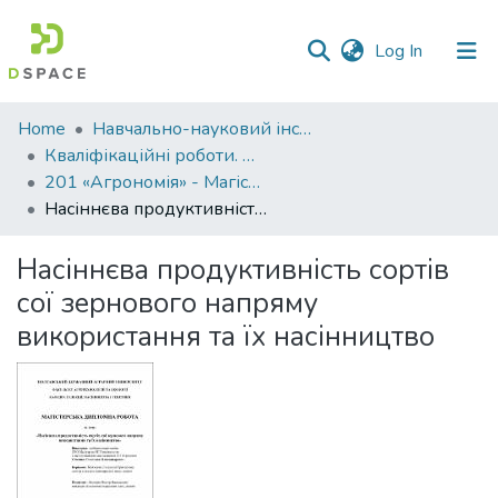
(current)
Log In
Communities
Home
Навчально-науковий інститут агротехнологій, селекції та екології
&
Кваліфікаційні роботи. ННІ агротехнологій, селекції та екології
Collections
201 «Агрономія» - Магістри 2021-2022
Насіннєва продуктивність сортів сої зернового напряму використання та їх насінництво
All of DSpace
Насіннєва продуктивність сортів
Statistics
сої зернового напряму
використання та їх насінництво