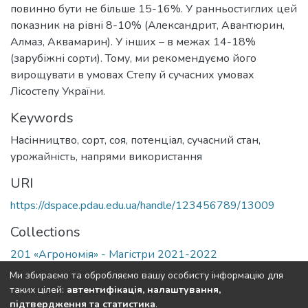
повинно бути не більше 15-16%. У ранньостиглих цей
показник на рівні 8-10% (Александрит, Авантюрин,
Алмаз, Аквамарин). У інших – в межах 14-18%
(зарубіжні сорти). Тому, ми рекомендуємо його
вирощувати в умовах Степу й сучасних умовах
Лісостепу України.
Keywords
Насінництво, сорт, соя, потенціал, сучасний стан,
урожайність, напрями використання
URI
https://dspace.pdau.edu.ua/handle/123456789/13009
Collections
201 «Агрономія» - Магістри 2021-2022
Ми збираємо та обробляємо вашу особисту інформацію для
Full item page
таких цілей:
автентифікація, налаштування,
підтвердження та статистика
.