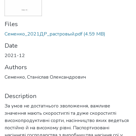
Files
Семенко_2021ДР_растровый.pdf
(4.59 MB)
Date
2021-12
Authors
Семенко, Станіслав Олександрович
Description
За умов не достатнього зволоження, важливе
значення мають скоростиглі та дуже скоростиглі
високопродуктивні сорти, насінництво яких ведеться
постійно й на високому рівні. Паспортизовані
насіннєві господарства з виробництва насіння сої у