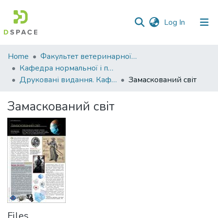
(current)
Log In
Communities
Home
Факультет ветеринарної медицини
&
Кафедра нормальної і патологічної анатомії та фізіології тварин
Collections
Друковані видання. Кафедра нормальної і паталогічної анатомії та фізіології тварин
Замаскований світ
All of DSpace
Замаскований світ
Statistics
Files