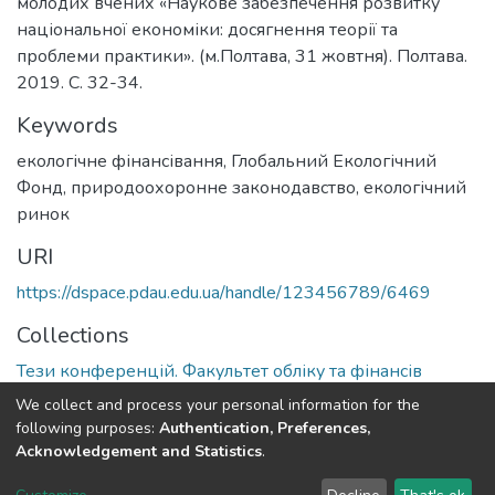
молодих вчених «Наукове забезпечення розвитку
національної економіки: досягнення теорії та
проблеми практики». (м.Полтава, 31 жовтня). Полтава.
2019. С. 32-34.
Keywords
екологічне фінансівання
,
Глобальний Екологічний
Фонд
,
природоохоронне законодавство
,
екологічний
ринок
URI
https://dspace.pdau.edu.ua/handle/123456789/6469
Collections
Тези конференцій. Факультет обліку та фінансів
We collect and process your personal information for the
Full item page
following purposes:
Authentication, Preferences,
Acknowledgement and Statistics
.
DSpace software
copyright © 2002-2026
LYRASIS