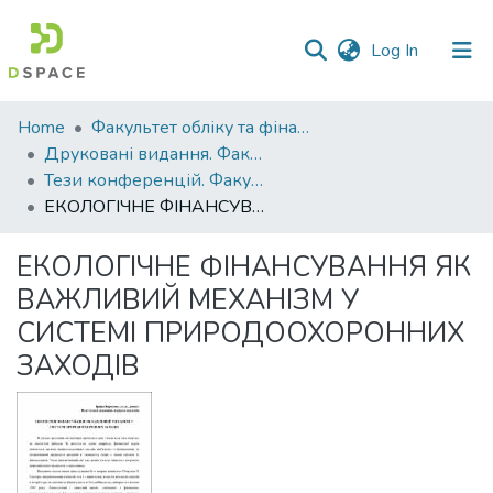
(current)
Log In
Communities
Home
Факультет обліку та фінансів
&
Друковані видання. Факультет обліку та фінансів
Collections
Тези конференцій. Факультет обліку та фінансів
ЕКОЛОГІЧНЕ ФІНАНСУВАННЯ ЯК ВАЖЛИВИЙ МЕХАНІЗМ У СИСТЕМІ ПРИРОДООХОРОННИХ ЗАХОДІВ
All of DSpace
ЕКОЛОГІЧНЕ ФІНАНСУВАННЯ ЯК
Statistics
ВАЖЛИВИЙ МЕХАНІЗМ У
СИСТЕМІ ПРИРОДООХОРОННИХ
ЗАХОДІВ