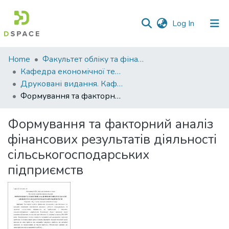
(current)
Log In
Communities
Home
Факультет обліку та фінансів
&
Кафедра економічної теорії та економічних досліджень
Collections
Друковані видання. Кафедра економічної теорії та економічних досліджень
Формування та факторний аналіз фінансових результатів діяльності сільськогосподарських підприємств
All of DSpace
Формування та факторний аналіз
Statistics
фінансових результатів діяльності
сільськогосподарських
підприємств