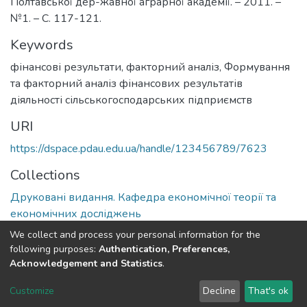
Полтавської дер-жавної аграрної академії. – 2011. –
№1. – С. 117-121.
Keywords
фінансові результати, факторний аналіз
,
Формування
та факторний аналіз фінансових результатів
діяльності сільськогосподарських підприємств
URI
https://dspace.pdau.edu.ua/handle/123456789/7623
Collections
Друковані видання. Кафедра економічної теорії та
економічних досліджень
We collect and process your personal information for the
Full item page
following purposes:
Authentication, Preferences,
Acknowledgement and Statistics
.
DSpace software
copyright © 2002-2026
LYRASIS
Customize
Decline
That's ok
Cookie settings
Send Feedback