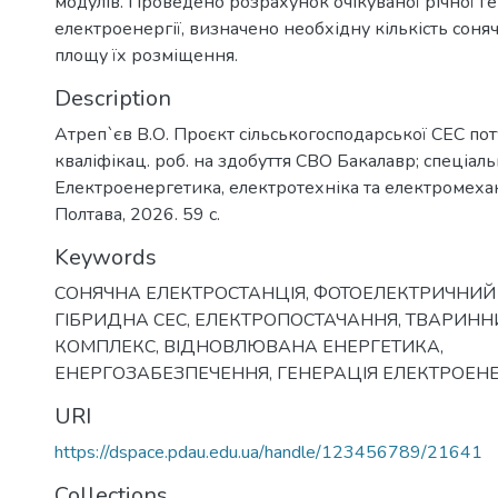
модулів. Проведено розрахунок очікуваної річної ге
електроенергії, визначено необхідну кількість соня
площу їх розміщення.
Description
Атреп`єв В.О. Проєкт сільськогосподарської СЕС по
кваліфікац. роб. на здобуття СВО Бакалавр; спеціаль
Електроенергетика, електротехніка та електромеха
Полтава, 2026. 59 с.
Keywords
СОНЯЧНА ЕЛЕКТРОСТАНЦІЯ
,
ФОТОЕЛЕКТРИЧНИЙ
ГІБРИДНА СЕС
,
ЕЛЕКТРОПОСТАЧАННЯ
,
ТВАРИНН
КОМПЛЕКС
,
ВІДНОВЛЮВАНА ЕНЕРГЕТИКА
,
ЕНЕРГОЗАБЕЗПЕЧЕННЯ
,
ГЕНЕРАЦІЯ ЕЛЕКТРОЕНЕ
URI
https://dspace.pdau.edu.ua/handle/123456789/21641
Collections