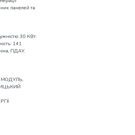
нерації
чних панелей та
тужністю 30 КВт:
ність: 141
ніка, ПДАУ.
 МОДУЛЬ
,
ИЦЬКИЙ
РГІЇ