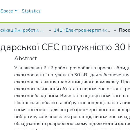
 DSpace
Statistics
Кваліфікаційні роботи. Факультет інженерно-технологічний
141 «Електроенергетика, електротехніка та електромеханіка» - Бакалаври 2025-2026
одарської СЕС потужністю 30 
Abstract
У кваліфікаційній роботі розроблено проєкт гібридн
електростанції потужністю 30 кВт для забезпечення
електропостачання тваринницького комплексу. Про
електроспоживання об’єкта та визначено основні 
електрообладнання. Виконано оцінку сонячного пот
Полтавської області та обґрунтовано доцільність в
сонячної енергії для потреб фермерського господар
вибір типу сонячної електростанції, визначено скла
обладнання та розроблено схему підключення фот