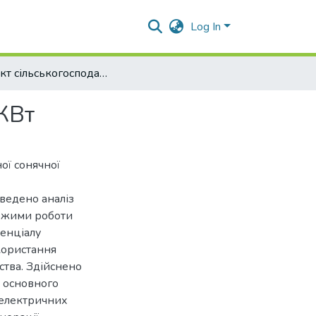
Log In
Проєкт сільськогосподарської СЕС потужністю 30 КВт
КВт
ої сонячної
ведено аналіз
режими роботи
енціалу
икористання
ства. Здійснено
д основного
оелектричних