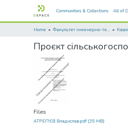
Communities & Collections
All of
Home
Факультет інженерно-технологічний
Проєкт сільськогосп
Files
АТРЕП’ЄВ Владислав.pdf
(35 MB)