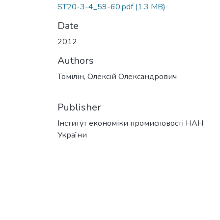
ST20-3-4_59-60.pdf
(1.3 MB)
Date
2012
Authors
Томілін, Олексій Олександрович
Publisher
Інститут економіки промисловості НАН
України