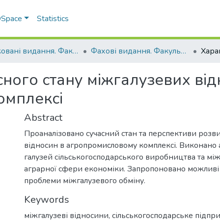
 DSpace
Statistics
Друковані видання. Факультет обліку та фінансів
Фахові видання. Факультет обліку та фінансів
ного стану міжгалузевих від
омплексі
Abstract
Проаналізовано сучасний стан та перспективи розв
відносин в агропромисловому комплексі. Виконано 
галузей сільськогосподарського виробництва та між
аграрної сфери економіки. Запропоновано можливі
проблеми міжгалузевого обміну.
Keywords
міжгалузеві відносини, сільськогосподарське підпри