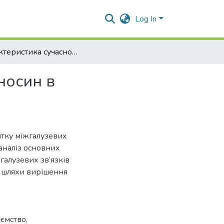
Log In
Характеристика сучасного стану міжгалузевих відносин в агропромисловому комплексі
носин в
итку міжгалузевих
аналіз основних
галузевих зв’язків
 шляхи вирішення
ємство,