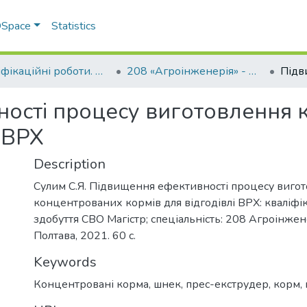
 DSpace
Statistics
Кваліфікаційні роботи. Факультет інженерно-технологічний
208 «Агроінженерія» - Магістри 2021-2022
ості процесу виготовлення 
і ВРХ
Description
Сулим С.Я. Підвищення ефективності процесу виго
концентрованих кормів для відгодівлі ВРХ: кваліфік
здобуття СВО Магістр; спеціальність: 208 Агроінжен
Полтава, 2021. 60 с.
Keywords
Концентровані корма, шнек, прес-екструдер, корм,