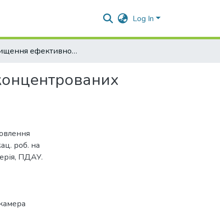
Log In
Підвищення ефективності процесу виготовлення концентрованих кормів для відгодівлі ВРХ
концентрованих
товлення
ац. роб. на
ерія, ПДАУ.
 камера