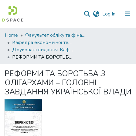
(current)
Log In
Communities
Home
Факультет обліку та фінансів
&
Кафедра економічної теорії та економічних досліджень
Collections
Друковані видання. Кафедра економічної теорії та економічних досліджень
РЕФОРМИ ТА БОРОТЬБА З ОЛІГАРХАМИ – ГОЛОВНІ ЗАВДАННЯ УКРАЇНСЬКОЇ ВЛАДИ
All of DSpace
РЕФОРМИ ТА БОРОТЬБА З
Statistics
ОЛІГАРХАМИ – ГОЛОВНІ
ЗАВДАННЯ УКРАЇНСЬКОЇ ВЛАДИ