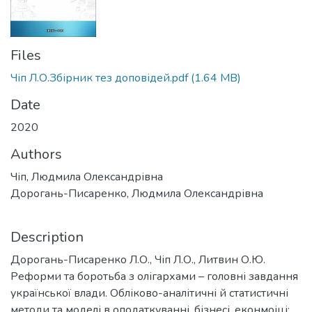
Files
Чіп Л.О.Збірник тез доповідей.pdf
(1.64 MB)
Date
2020
Authors
Чіп, Людмила Олександрівна
Дорогань-Писаренко, Людмила Олександрівна
Description
Дорогань-Писаренко Л.О., Чіп Л.О., Литвин О.Ю.
Реформи та боротьба з олігархами – головні завдання
української влади. Обліково-аналітичні й статистичні
методи та моделі в оподаткуванні, бізнесі, еконмоіці: