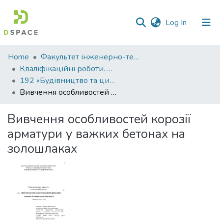
(current)
Log In
Communities
Home
Факультет інженерно-технологічний
&
Кваліфікаційні роботи. Факультет інженерно-технологічний
Collections
192 «Будівництво та цивільна інженерія» - Магістри 2024-2025
Вивчення особливостей корозії арматури у важких бетонах на золошлаках
All of DSpace
Вивчення особливостей корозії
Statistics
арматури у важких бетонах на
золошлаках