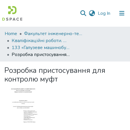
(current)
Log In
Communities
Home
Факультет інженерно-технологічний
&
Кваліфікаційні роботи. Факультет інженерно-технологічний
Collections
133 «Галузеве машинобудування» - Бакалаври 2025-2026
Розробка пристосування для контролю муфт
All of DSpace
Розробка пристосування для
Statistics
контролю муфт