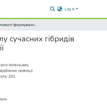
Log In
Особливості формування продуктивного потенціалу сучасних гібридів буряків цукрових вітчизняної та зарубіжної селекції
у сучасних гібридів
ї
ного потенціалу
арубіжної селекції
ість: 201
слин