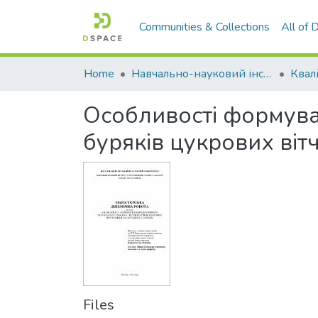
Communities & Collections
All of
Home
Навчально-науковий інститут агротехнологій, селекції та екології
Особливості формува
буряків цукрових вітч
Files