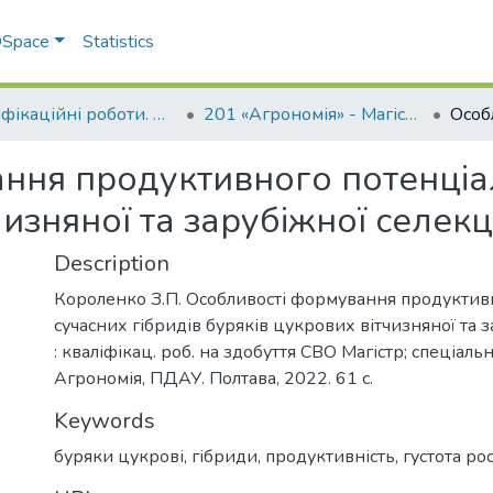
 DSpace
Statistics
Кваліфікаційні роботи. ННІ агротехнологій, селекції та екології
201 «Агрономія» - Магістри 2021-2022
ння продуктивного потенціал
изняної та зарубіжної селекці
Description
Короленко З.П. Особливості формування продуктив
сучасних гібридів буряків цукрових вітчизняної та з
: кваліфікац. роб. на здобуття СВО Магістр; спеціальн
Агрономія, ПДАУ. Полтава, 2022. 61 с.
Keywords
буряки цукрові
,
гібриди
,
продуктивність
,
густота ро