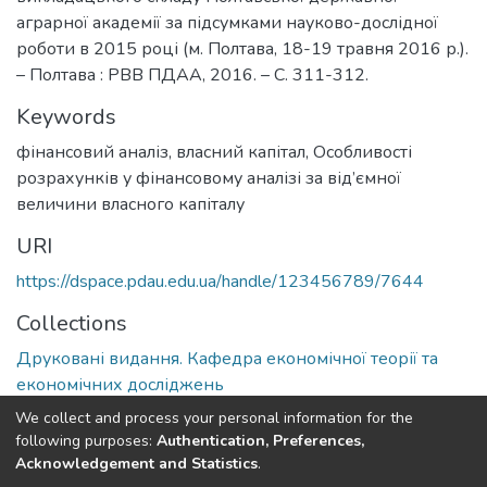
аграрної академії за підсумками науково-дослідної
роботи в 2015 році (м. Полтава, 18-19 травня 2016 р.).
– Полтава : РВВ ПДАА, 2016. – С. 311-312.
Keywords
фінансовий аналіз, власний капітал
,
Особливості
розрахунків у фінансовому аналізі за від’ємної
величини власного капіталу
URI
https://dspace.pdau.edu.ua/handle/123456789/7644
Collections
Друковані видання. Кафедра економічної теорії та
економічних досліджень
We collect and process your personal information for the
Full item page
following purposes:
Authentication, Preferences,
Acknowledgement and Statistics
.