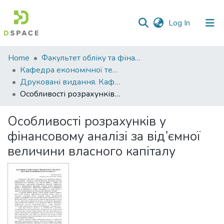
(current)
Log In
Communities
Home
Факультет обліку та фінансів
&
Кафедра економічної теорії та економічних досліджень
Collections
Друковані видання. Кафедра економічної теорії та економічних досліджень
Особливості розрахунків у фінансовому аналізі за від’ємної величини власного капіталу
All of DSpace
Особливості розрахунків у
Statistics
фінансовому аналізі за від’ємної
величини власного капіталу