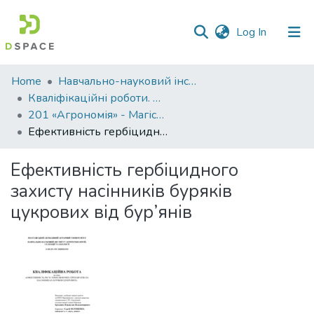
(current)
Log In
Communities
Home
Навчально-науковий інститут агротехнологій, селекції та екології
&
Кваліфікаційні роботи. ННІ агротехнологій, селекції та екології
Collections
201 «Агрономія» - Магістри 2023-2024
Ефективність гербіцидного захисту насінників буряків цукрових від бур’янів
All of DSpace
Ефективність гербіцидного
Statistics
захисту насінників буряків
цукрових від бур’янів