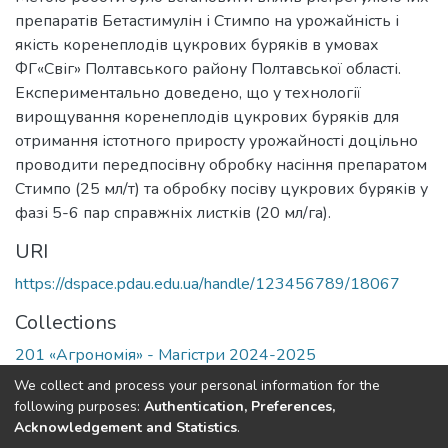
препаратів Бетастимулін і Стимпо на урожайність і
якість коренеплодів цукрових буряків в умовах
ФГ«Свіг» Полтавського району Полтавської області.
Експериментально доведено, що у технології
вирощування коренеплодів цукрових буряків для
отримання істотного приросту урожайності доцільно
проводити передпосівну обробку насіння препаратом
Стимпо (25 мл/т) та обробку посіву цукрових буряків у
фазі 5-6 пар справжніх листків (20 мл/га).
URI
https://dspace.pdau.edu.ua/handle/123456789/18067
Collections
201 «Агрономія» - Магістри 2024-2025
We collect and process your personal information for the
Full item page
following purposes:
Authentication, Preferences,
Acknowledgement and Statistics
.