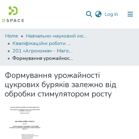
(current)
Log In
Communities
Home
Навчально-науковий інститут агротехнологій, селекції та екології
&
Кваліфікаційні роботи. ННІ агротехнологій, селекції та екології
Collections
201 «Агрономія» - Магістри 2024-2025
Формування урожайності цукрових буряків залежно від обробки стимулятором росту
All of DSpace
Формування урожайності
Statistics
цукрових буряків залежно від
обробки стимулятором росту