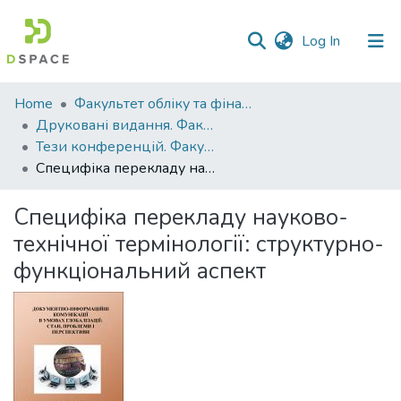
(current)
Log In
Communities
Home
Факультет обліку та фінансів
&
Друковані видання. Факультет обліку та фінансів
Collections
Тези конференцій. Факультет обліку та фінансів
Специфіка перекладу науково-технічної термінології: структурно-функціональний аспект
All of DSpace
Специфіка перекладу науково-
Statistics
технічної термінології: структурно-
функціональний аспект