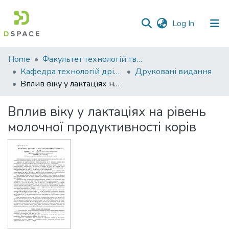
(current)
Log In
Communities
Home
Факультет технологій тваринництва та продовольства
&
Кафедра технологій дрібного тваринництва
Друковані видання
Collections
Вплив віку у лактаціях на рівень молочної продуктивності корів
All of DSpace
Вплив віку у лактаціях на рівень
молочної продуктивності корів
Statistics