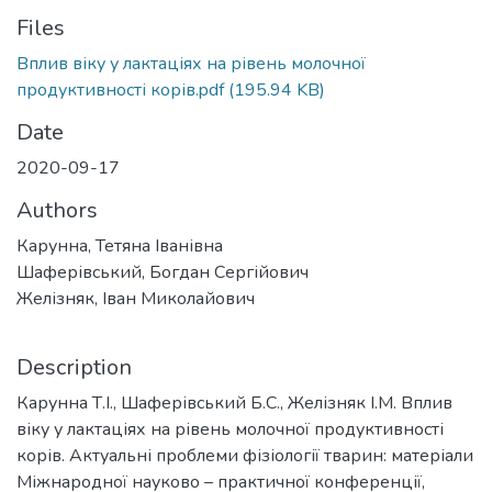
Files
Вплив віку у лактаціях на рівень молочної
продуктивності корів.pdf
(195.94 KB)
Date
2020-09-17
Authors
Карунна, Тетяна Іванівна
Шаферівський, Богдан Сергійович
Желізняк, Іван Миколайович
Description
Карунна Т.І., Шаферівський Б.С., Желізняк І.М. Вплив
віку у лактаціях на рівень молочної продуктивності
корів. Актуальні проблеми фізіології тварин: матеріали
Міжнародної науково – практичної конференції,