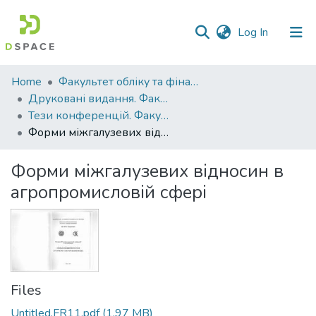
(current)
Log In
Communities
Home
Факультет обліку та фінансів
&
Друковані видання. Факультет обліку та фінансів
Collections
Тези конференцій. Факультет обліку та фінансів
Форми міжгалузевих відносин в агропромисловій сфері
All of DSpace
Форми міжгалузевих відносин в
Statistics
агропромисловій сфері
Files
Untitled.FR11.pdf
(1.97 MB)