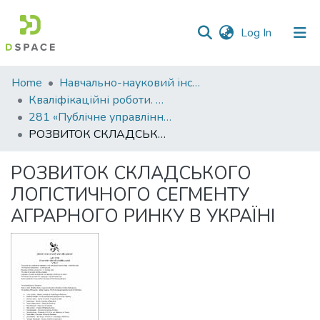
(current)
Log In
Communities
Home
Навчально-науковий інститут економіки, управління, права та інформаційних технологій
&
Кваліфікаційні роботи. ННІ економіки, управління, права та ІТ
Collections
281 «Публічне управління та адміністрування»
РОЗВИТОК СКЛАДСЬКОГО ЛОГІСТИЧНОГО СЕГМЕНТУ АГРАРНОГО РИНКУ В УКРАЇНІ
All of DSpace
РОЗВИТОК СКЛАДСЬКОГО
Statistics
ЛОГІСТИЧНОГО СЕГМЕНТУ
АГРАРНОГО РИНКУ В УКРАЇНІ