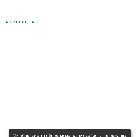
ї тваринництва» -
Ми збираємо та обробляємо вашу особисту інформацію