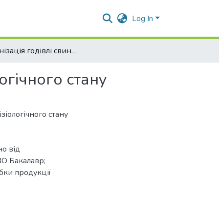
Log In
Організація годівлі свиноматок залежно від фізіологічного стану
огічного стану
ізіологічного стану
но від
СВО Бакалавр;
обки продукції