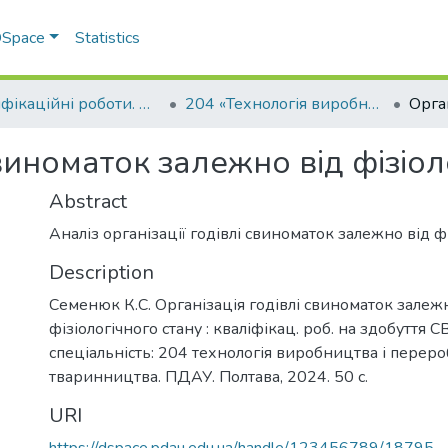
 DSpace
Statistics
Кваліфікаційні роботи. Факультет технологій тваринництва та продовольства
204 «Технологія виробництва і переробки продукції тваринництва» - Бакалаври 2023-2024
свиноматок залежно від фізіол
Abstract
Аналіз організації годівлі свиноматок залежно від ф
Description
Семенюк К.С. Організація годівлі свиноматок залеж
фізіологічного стану : кваліфікац. роб. на здобуття 
спеціальність: 204 технологія виробництва і перер
тваринництва. ПДАУ. Полтава, 2024. 50 с.
URI