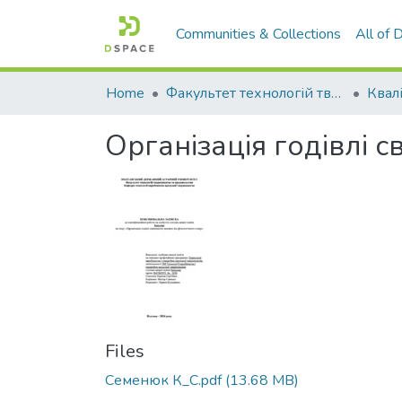
Communities & Collections
All of
Home
Факультет технологій тваринництва та продовольства
Організація годівлі 
Files
Семенюк К_С.pdf
(13.68 MB)