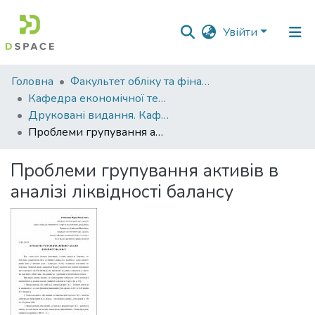
Увійти
Фонди
Головна
Факультет обліку та фінансів
та
Кафедра економічної теорії та економічних досліджень
зібрання
Друковані видання. Кафедра економічної теорії та економічних досліджень
Проблеми групування активів в аналізі ліквідності балансу
Пошук за критеріями
Проблеми групування активів в
Статистика
аналізі ліквідності балансу