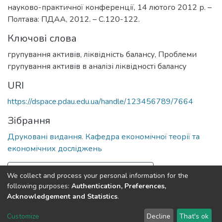
науково-практичної конференції, 14 лютого 2012 р. –
Полтава: ПДАА, 2012. – С.120-122.
Ключові слова
групування активів, ліквідність балансу
,
Проблеми
групування активів в аналізі ліквідності балансу
URI
https://dspace.pdau.edu.ua/handle/123456789/7664
Зібрання
Друковані видання. Кафедра економічної теорії та
економічних досліджень
Повна інформація про документ
We collect and process your personal information for the
following purposes:
Authentication, Preferences,
Acknowledgement and Statistics
.
Полтавський державний аграрний університет
copyright
© 2002-2026
LYRASIS
Customize
Decline
That's ok