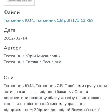
Файли
Тютюнник Ю.М., Тютюнник С.В..pdf
(173.13 KB)
Дата
2012-02-14
Автори
Тютюнник, Юрій Михайлович
Тютюнник, Світлана Василівна
Опис
Тютюнник Ю.М., Тютюнник С.В. Проблеми групування
активів в аналізі ліквідності балансу / Стан та
перспективи розвитку обліку, аналізу та контролю в
соціально-орієнтованій системі управління
підприємством: Збірник доповідей Всеукраїнської