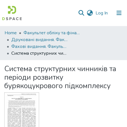
(current)
Log In
Communities
Home
Факультет обліку та фінансів
&
Друковані видання. Факультет обліку та фінансів
Collections
Фахові видання. Факультет обліку та фінансів
Система структурних чинників та періоди розвитку бурякоцукрового підкомплексу
All of DSpace
Система структурних чинників та
Statistics
періоди розвитку
бурякоцукрового підкомплексу