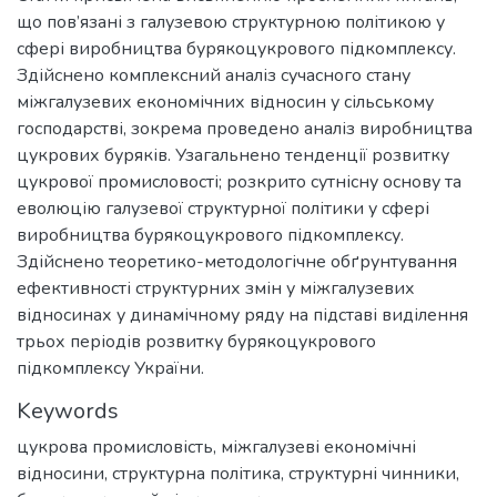
що пов’язані з галузевою структурною політикою у
сфері виробництва бурякоцукрового підкомплексу.
Здійснено комплексний аналіз сучасного стану
міжгалузевих економічних відносин у сільському
господарстві, зокрема проведено аналіз виробництва
цукрових буряків. Узагальнено тенденції розвитку
цукрової промисловості; розкрито сутнісну основу та
еволюцію галузевої структурної політики у сфері
виробництва бурякоцукрового підкомплексу.
Здійснено теоретико-методологічне обґрунтування
ефективності структурних змін у міжгалузевих
відносинах у динамічному ряду на підставі виділення
трьох періодів розвитку бурякоцукрового
підкомплексу України.
Keywords
цукрова промисловість, міжгалузеві економічні
відносини, структурна політика, структурні чинники,