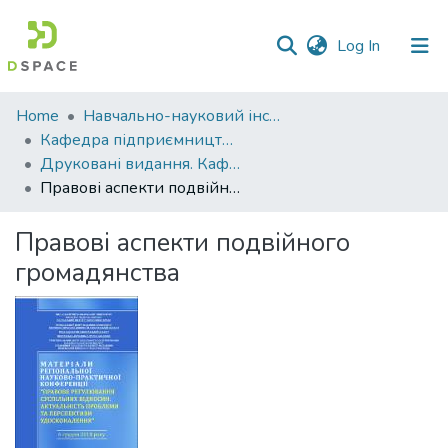
(current)
Log In
Communities
Home
Навчально-науковий інститут економіки, управління, права та інформаційних технологій
&
Кафедра підприємництва і права
Collections
Друковані видання. Кафедра підприємництва і права
Правові аспекти подвійного громадянства
All of DSpace
Правові аспекти подвійного
Statistics
громадянства