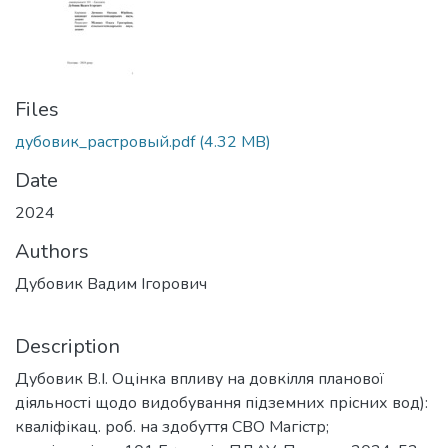
Files
дубовик_растровый.pdf
(4.32 MB)
Date
2024
Authors
Дубовик Вадим Ігорович
Description
Дубовик В.І. Оцінка впливу на довкілля планової
діяльності щодо видобування підземних прісних вод):
кваліфікац. роб. на здобуття СВО Магістр;