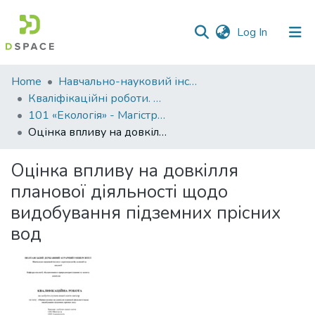
(current)
Log In
Communities
Home
Навчально-науковий інститут агротехнологій, селекції та екології
&
Кваліфікаційні роботи. ННІ агротехнологій, селекції та екології
Collections
101 «Екологія» - Магістри 2024-2025
Оцінка впливу на довкілля планової діяльності щодо видобування підземних прісних вод
All of DSpace
Оцінка впливу на довкілля
Statistics
планової діяльності щодо
видобування підземних прісних
вод