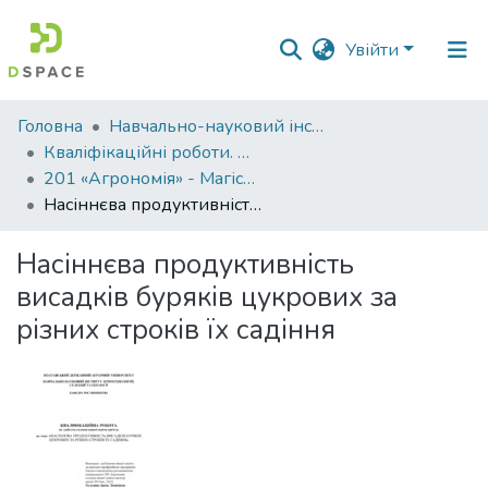
Увійти
Фонди
Головна
Навчально-науковий інститут агротехнологій, селекції та екології
та
Кваліфікаційні роботи. ННІ агротехнологій, селекції та екології
зібрання
201 «Агрономія» - Магістри 2025-2026
Насіннєва продуктивність висадків буряків цукрових за різних строків їх садіння
Пошук за критеріями
Насіннєва продуктивність
Статистика
висадків буряків цукрових за
різних строків їх садіння