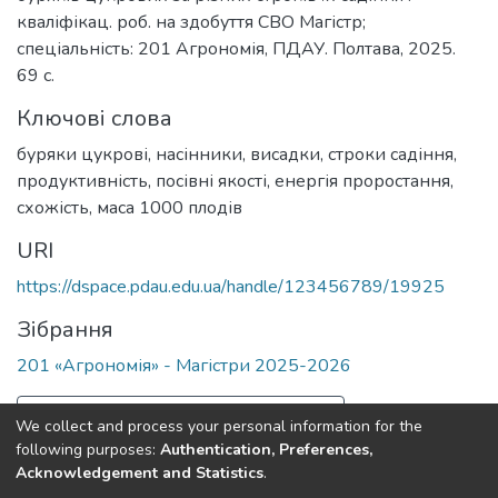
кваліфікац. роб. на здобуття СВО Магістр;
спеціальність: 201 Агрономія, ПДАУ. Полтава, 2025.
69 с.
Ключові слова
буряки цукрові
,
насінники
,
висадки
,
строки садіння
,
продуктивність
,
посівні якості
,
енергія проростання
,
схожість
,
маса 1000 плодів
URI
https://dspace.pdau.edu.ua/handle/123456789/19925
Зібрання
201 «Агрономія» - Магістри 2025-2026
Повна інформація про документ
We collect and process your personal information for the
following purposes:
Authentication, Preferences,
Acknowledgement and Statistics
.
Полтавський державний аграрний університет
copyright