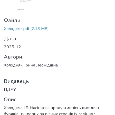
Файли
Холодняк.pdf
(2.13 MB)
Дата
2025-12
Автори
Холодняк, Ірина Леонідівна
Видавець
ПДАУ
Опис
Холодняк І.Л. Насіннєва продуктивність висадків
буряків цукрових за різних строків їх садіння :