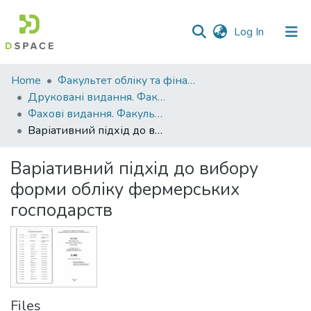
(current)
Log In
Communities
Home
Факультет обліку та фінансів
&
Друковані видання. Факультет обліку та фінансів
Collections
Фахові видання. Факультет обліку та фінансів
Варіативний підхід до вибору форми обліку фермерських господарств
All of DSpace
Варіативний підхід до вибору
Statistics
форми обліку фермерських
господарств
Files