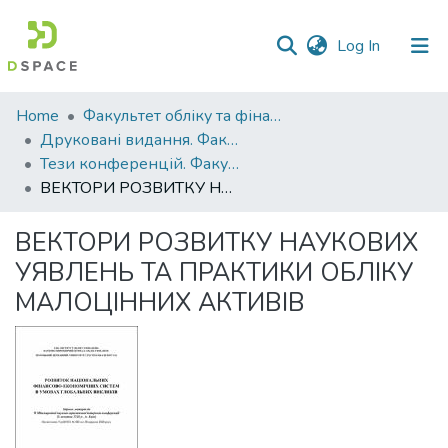
(current)
Log In
Communities
Home
Факультет обліку та фінансів
&
Друковані видання. Факультет обліку та фінансів
Collections
Тези конференцій. Факультет обліку та фінансів
ВЕКТОРИ РОЗВИТКУ НАУКОВИХ УЯВЛЕНЬ ТА ПРАКТИКИ ОБЛІКУ МАЛОЦІННИХ АКТИВІВ
All of DSpace
ВЕКТОРИ РОЗВИТКУ НАУКОВИХ
Statistics
УЯВЛЕНЬ ТА ПРАКТИКИ ОБЛІКУ
МАЛОЦІННИХ АКТИВІВ