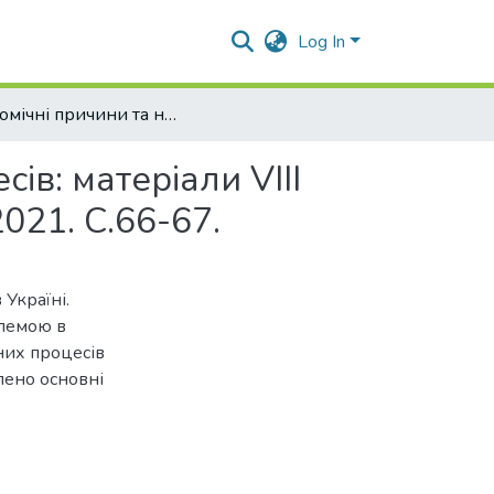
Log In
Економічні причини та наслідки інфляційних процесів: матеріали VІІI Всеукр. наук.-практич. конф.Полтава: РВВ ПДАУ, 2021. С.66-67.
ів: матеріали VІІI
021. С.66-67.
Україні.
блемою в
них процесів
лено основні