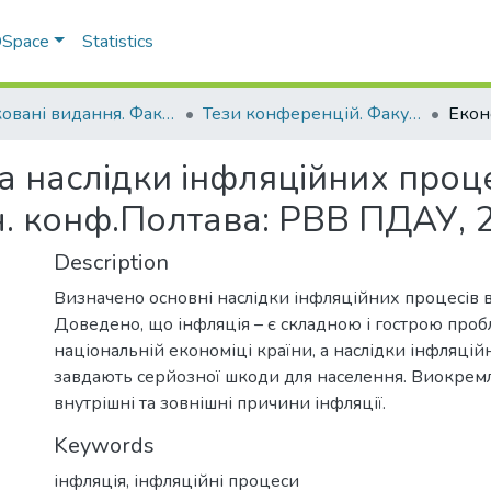
 DSpace
Statistics
Друковані видання. Факультет обліку та фінансів
Тези конференцій. Факультет обліку та фінансів
 наслідки інфляційних процес
ч. конф.Полтава: РВВ ПДАУ, 2
Description
Визначено основні наслідки інфляційних процесів в 
Доведено, що інфляція – є складною і гострою про
національній економіці країни, а наслідки інфляцій
завдають серйозної шкоди для населення. Виокрем
внутрішні та зовнішні причини інфляції.
Keywords
інфляція, інфляційні процеси