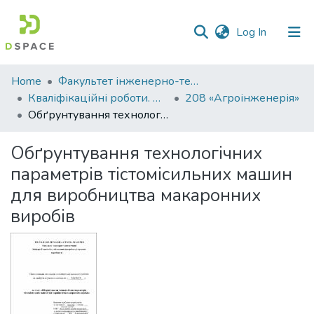
(current)
Log In
Communities
Home
Факультет інженерно-технологічний
&
Кваліфікаційні роботи. Факультет інженерно-технологічний
208 «Агроінженерія»
Collections
Обґрунтування технологічних параметрів тістомісильних машин для виробництва макаронних виробів
All of DSpace
Обґрунтування технологічних
параметрів тістомісильних машин
Statistics
для виробництва макаронних
виробів