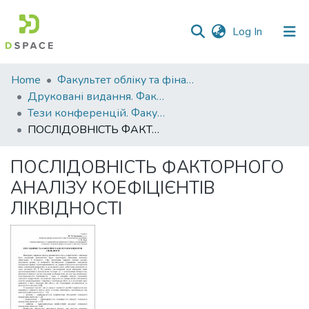
(current)
Log In
Communities
Home
Факультет обліку та фінансів
&
Друковані видання. Факультет обліку та фінансів
Collections
Тези конференцій. Факультет обліку та фінансів
ПОСЛІДОВНІСТЬ ФАКТОРНОГО АНАЛІЗУ КОЕФІЦІЄНТІВ ЛІКВІДНОСТІ
All of DSpace
ПОСЛІДОВНІСТЬ ФАКТОРНОГО
Statistics
АНАЛІЗУ КОЕФІЦІЄНТІВ
ЛІКВІДНОСТІ