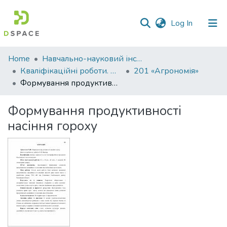
(current)
Log In
Communities
Home
Навчально-науковий інститут агротехнологій, селекції та екології
&
Кваліфікаційні роботи. ННІ агротехнологій, селекції та екології
201 «Агрономія»
Collections
Формування продуктивності насіння гороху
All of DSpace
Формування продуктивності
насіння гороху
Statistics