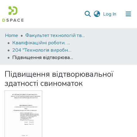
(current)
Log In
Communities
Home
Факультет технологій тваринництва та продовольства
&
Кваліфікаційні роботи. Факультет технологій тваринництва та продовольства
Collections
204 "Технологія виробництва і переробки продукції тваринництва" - Магістри 2021-2022
Підвищення відтворювальної здатності свиноматок
All of DSpace
Підвищення відтворювальної
Statistics
здатності свиноматок