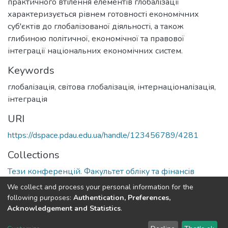
практичного втілення елементів глобалізації
характеризується рівнем готовності економічних
суб'єктів до глобалізованої діяльності, а також
глибиною політичної, економічної та правової
інтеграції національних економічних систем.
Keywords
глобалізація, світова глобалізація, інтернаціоналізація,
інтеграція
URI
https://dspace.pdau.edu.ua/handle/123456789/4281
Collections
Тези конференцій. Факультет обліку та фінансів
We collect and process your personal information for the
Full item page
following purposes:
Authentication, Preferences,
Acknowledgement and Statistics
.
DSpace software
copyright © 2002-2026
LYRASIS