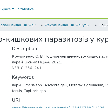
 DSpace
Statistics
Друковані видання. Факультет ветеринарної медицини
Фахові видання. Факультет ветеринарної медицини
-кишкових паразитозів у ку
Description
Кручиненко О. В. Поширення шлунково-кишкових п
курей. Вісник ПДАА. 2021.
№ 3. С. 236–241.
Keywords
кури, Eimeria spp., Ascaridia galli, Heterakis gallinarum, 
tenuis, Capillaria spp.
URI