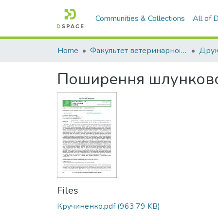
Communities & Collections
All of
Home
Факультет ветеринарної медицини
Поширення шлунково
Files
Кручиненко.pdf
(963.79 KB)