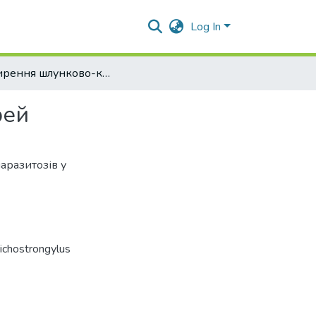
Log In
Поширення шлунково-кишкових паразитозів у курей
рей
аразитозів у
Trichostrongуlus