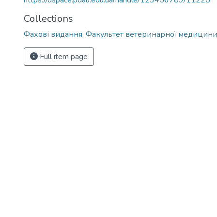
https://dspace.pdau.edu.ua/handle/123456789/11228
Collections
Фахові видання. Факультет ветеринарної медицин
Full item page