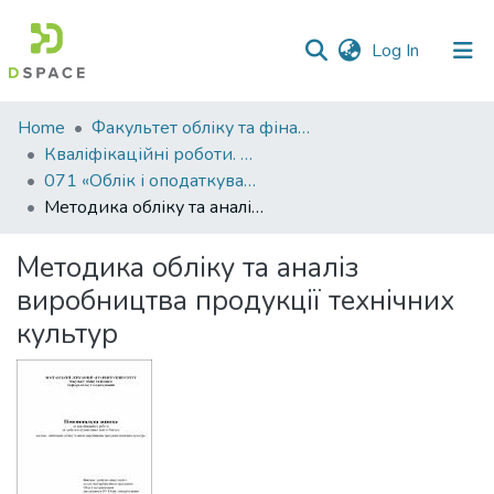
(current)
Log In
Communities
Home
Факультет обліку та фінансів
&
Кваліфікаційні роботи. Факультет обліку та фінансів
Collections
071 «Облік і оподаткування» - Магістри 2022-2023
Методика обліку та аналіз виробництва продукції технічних культур
All of DSpace
Методика обліку та аналіз
Statistics
виробництва продукції технічних
культур