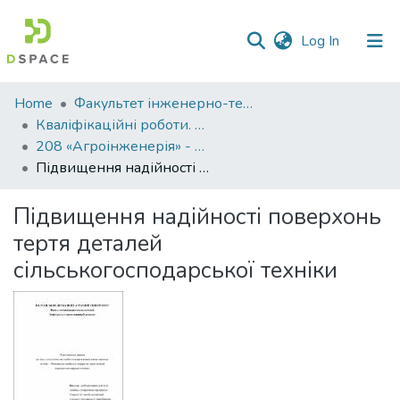
(current)
Log In
Communities
Home
Факультет інженерно-технологічний
&
Кваліфікаційні роботи. Факультет інженерно-технологічний
Collections
208 «Агроінженерія» - Магістри 2021-2022
Підвищення надійності поверхонь тертя деталей сільськогосподарської техніки
All of DSpace
Підвищення надійності поверхонь
Statistics
тертя деталей
сільськогосподарської техніки