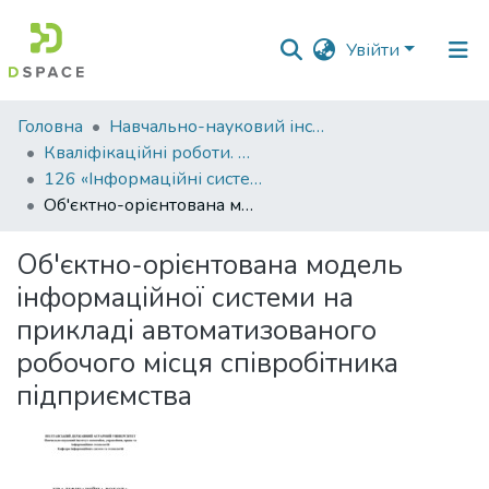
Увійти
Фонди
Головна
Навчально-науковий інститут економіки, управління, права та інформаційних технологій
та
Кваліфікаційні роботи. ННІ економіки, управління, права та ІТ
зібрання
126 «Інформаційні системи та технології» - Магістри 2024-2025
Об'єктно-орієнтована модель інформаційної системи на прикладі автоматизованого робочого місця співробітника підприємства
Пошук за критеріями
Об'єктно-орієнтована модель
Статистика
інформаційної системи на
прикладі автоматизованого
робочого місця співробітника
підприємства