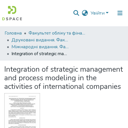
Увійти
Фонди
Головна
Факультет обліку та фінансів
та
Друковані видання. Факультет обліку та фінансів
зібрання
Міжнародні видання. Факультет обліку та фінансів
Integration of strategic management and process modeling in the activities of international companies
Пошук за критеріями
Integration of strategic management
Статистика
and process modeling in the
activities of international companies