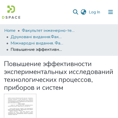
(current)
Log In
Communities
Home
Факультет інженерно-технологічний
&
Друковані видання.Факультет інженерно-технологічний
Collections
Міжнародні видання. Факультет інженерно-технологічний
Повышение эффективности экспериментальных исследований технологических процессов, приборов и систем
All of DSpace
Повышение эффективности
Statistics
экспериментальных исследований
технологических процессов,
приборов и систем