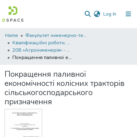
(current)
Log In
Communities
Home
Факультет інженерно-технологічний
&
Кваліфікаційні роботи. Факультет інженерно-технологічний
Collections
208 «Агроінженерія» - Магістри 2021-2022
Покращення паливної економічності колісних тракторів сільськогосподарського призначення
All of DSpace
Покращення паливної
Statistics
економічності колісних тракторів
сільськогосподарського
призначення