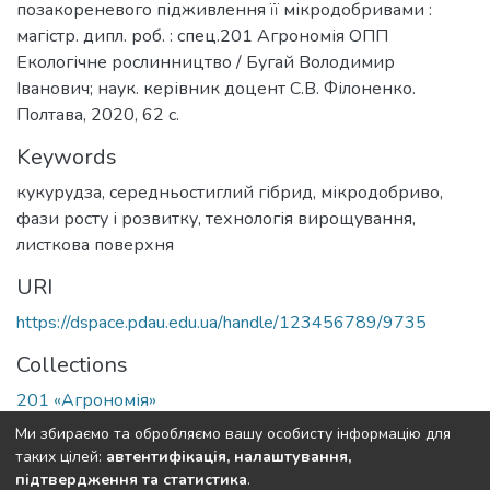
позакореневого підживлення її мікродобривами :
магістр. дипл. роб. : спец.201 Агрономія ОПП
Екологічне рослинництво / Бугай Володимир
Іванович; наук. керівник доцент С.В. Філоненко.
Полтава, 2020, 62 с.
Keywords
кукурудза
,
середньостиглий гібрид
,
мікродобриво
,
фази росту і розвитку
,
технологія вирощування
,
листкова поверхня
URI
https://dspace.pdau.edu.ua/handle/123456789/9735
Collections
201 «Агрономія»
Ми збираємо та обробляємо вашу особисту інформацію для
Full item page
таких цілей:
автентифікація, налаштування,
підтвердження та статистика
.