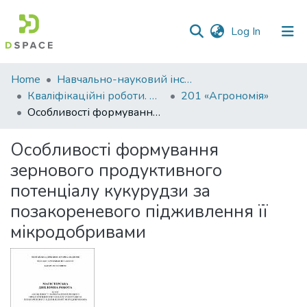
(current)
Log In
Communities
Home
Навчально-науковий інститут агротехнологій, селекції та екології
&
Кваліфікаційні роботи. ННІ агротехнологій, селекції та екології
201 «Агрономія»
Collections
Особливості формування зернового продуктивного потенціалу кукурудзи за позакореневого підживлення її мікродобривами
All of DSpace
Особливості формування
зернового продуктивного
Statistics
потенціалу кукурудзи за
позакореневого підживлення її
мікродобривами