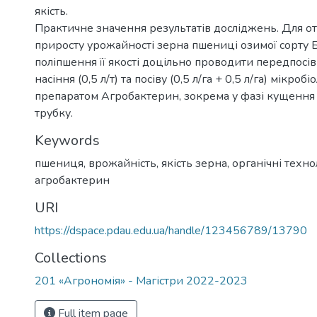
якість.
Практичне значення результатів досліджень. Для о
приросту урожайності зерна пшениці озимої сорту Б
поліпшення її якості доцільно проводити передпосі
насіння (0,5 л/т) та посіву (0,5 л/га + 0,5 л/га) мікроб
препаратом Агробактерин, зокрема у фазі кущення 
трубку.
Keywords
пшениця, врожайність, якість зерна, органічні технол
агробактерин
URI
https://dspace.pdau.edu.ua/handle/123456789/13790
Collections
201 «Агрономія» - Магістри 2022-2023
Full item page