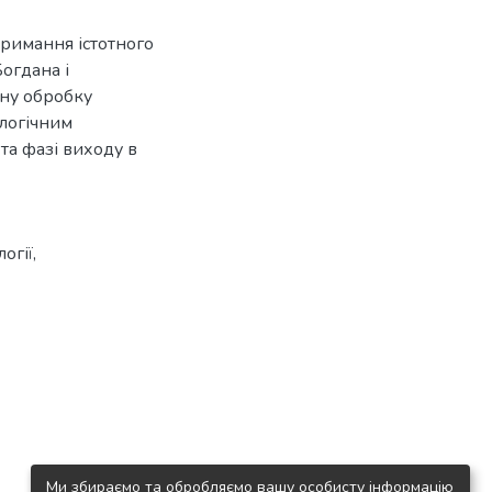
тримання істотного
огдана і
вну обробку
іологічним
та фазі виходу в
огії,
Ми збираємо та обробляємо вашу особисту інформацію