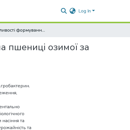
Log In
Особливості формування врожайності і якості зерна пшениці озимої за органічних технологій
а пшениці озимої за
Агробактерин.
реження,
ментально
іологічного
 насіння та
урожайність та