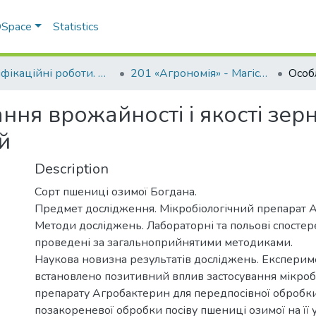
 DSpace
Statistics
Кваліфікаційні роботи. ННІ агротехнологій, селекції та екології
201 «Агрономія» - Магістри 2022-2023
ня врожайності і якості зерн
й
Description
Сорт пшениці озимої Богдана.
Предмет дослідження. Мікробіологічний препарат 
Методи досліджень. Лабораторні та польові спосте
проведені за загальноприйнятими методиками.
Наукова новизна результатів досліджень. Експери
встановлено позитивний вплив застосування мікроб
препарату Агробактерин для передпосівної обробки
позакореневої обробки посіву пшениці озимої на її 