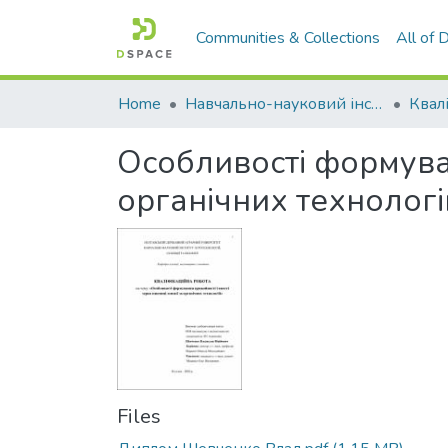
Communities & Collections
All of
Home
Навчально-науковий інститут агротехнологій, селекції та екології
Особливості формуван
органічних технологі
Files