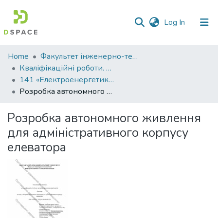
(current)
Log In
Communities
Home
Факультет інженерно-технологічний
&
Кваліфікаційні роботи. Факультет інженерно-технологічний
Collections
141 «Електроенергетика, електротехніка та електромеханіка» - Бакалаври 2024-2025
Розробка автономного живлення для адміністративного корпусу елеватора
All of DSpace
Розробка автономного живлення
Statistics
для адміністративного корпусу
елеватора