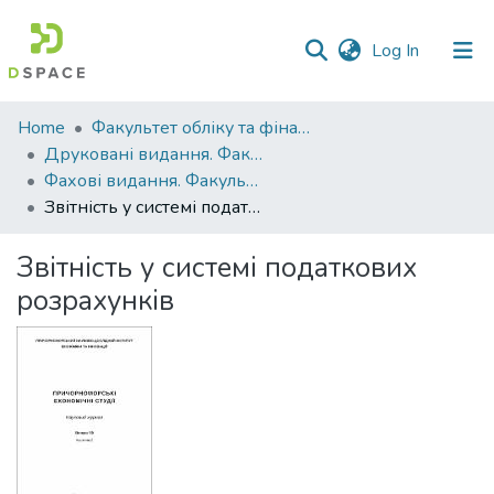
(current)
Log In
Communities
Home
Факультет обліку та фінансів
&
Друковані видання. Факультет обліку та фінансів
Collections
Фахові видання. Факультет обліку та фінансів
Звітність у системі податкових розрахунків
All of DSpace
Звітність у системі податкових
Statistics
розрахунків