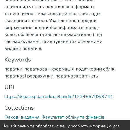
значення, сутність податкової інформації
та визначено її класифікаційні ознаки задля
складання звітності. Узагальнено порядок
формування податкової інформації (довід-
кової, облікової та звітно-декларативної) під
час нарахування та звітування за основними
видами податків.
Keywords
податки
,
податкова інформація
,
податковий облік
,
податкові розрахунки
,
податкова звітність
URI
https://dspace.pdau.edu.ua/handle/123456789/9741
Collections
Фахові видання. Факультет обліку та фінансів
Ми збираємо та обробляємо вашу особисту інформацію для