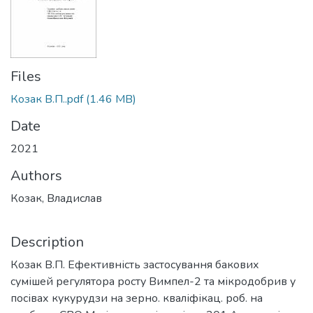
Files
Козак В.П..pdf
(1.46 MB)
Date
2021
Authors
Козак, Владислав
Description
Козак В.П. Ефективність застосування бакових
сумішей регулятора росту Вимпел-2 та мікродобрив у
посівах кукурудзи на зерно. кваліфікац. роб. на