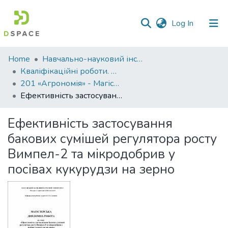
(current)
Log In
Communities
Home
Навчально-науковий інститут агротехнологій, селекції та екології
&
Кваліфікаційні роботи. ННІ агротехнологій, селекції та екології
Collections
201 «Агрономія» - Магістри 2021-2022
Ефективність застосування бакових сумішей регулятора росту Вимпел-2 та мікродобрив у посівах кукурудзи на зерно
All of DSpace
Ефективність застосування
Statistics
бакових сумішей регулятора росту
Вимпел-2 та мікродобрив у
посівах кукурудзи на зерно