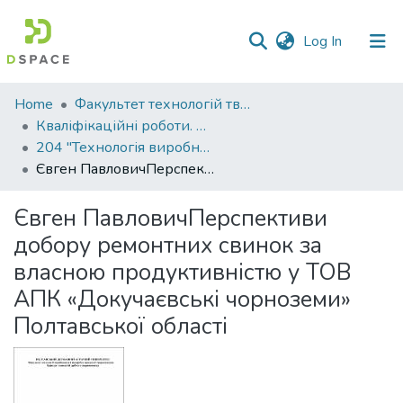
(current)
Log In
Communities
Home
Факультет технологій тваринництва та продовольства
&
Кваліфікаційні роботи. Факультет технологій тваринництва та продовольства
Collections
204 "Технологія виробництва і переробки продукції тваринництва" - Магістри 2021-2022
Євген ПавловичПерспективи добору ремонтних свинок за власною продуктивністю у ТОВ АПК «Докучаєвські чорноземи» Полтавської області
All of DSpace
Євген ПавловичПерспективи
Statistics
добору ремонтних свинок за
власною продуктивністю у ТОВ
АПК «Докучаєвські чорноземи»
Полтавської області