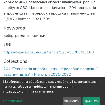
чорноземи» Полтавської області: кваліфікац. роб. на
здобуття СВО Магістр; спеціальність: 204 технологія
виробництва і переробки продукції тваринництва.
ПДАУ. Полтава, 2021. 70с.
Keywords
добір
,
ремонтні свинки
URI
https://dspace.pdau.edu.ua/handle/123456789/13160
Collections
204 "Технологія виробництва і переробки продукції
тваринництва" - Магістри 2021-2022
Ми збираємо та обробляємо вашу особисту інформацію для
Full item page
таких цілей:
автентифікація, налаштування,
підтвердження та статистика
.
DSpace software
copyright © 2002-2026
LYRASIS
Налаштувати
Відхилити
Прийняти
Cookie settings
Send Feedback