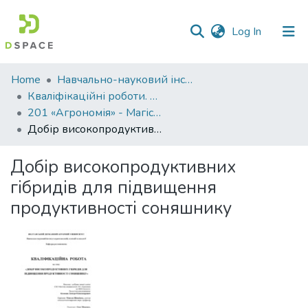
(current)
Log In
Communities
Home
Навчально-науковий інститут агротехнологій, селекції та екології
&
Кваліфікаційні роботи. ННІ агротехнологій, селекції та екології
Collections
201 «Агрономія» - Магістри 2023-2024
Добір високопродуктивних гібридів для підвищення продуктивності соняшнику
All of DSpace
Добір високопродуктивних
Statistics
гібридів для підвищення
продуктивності соняшнику