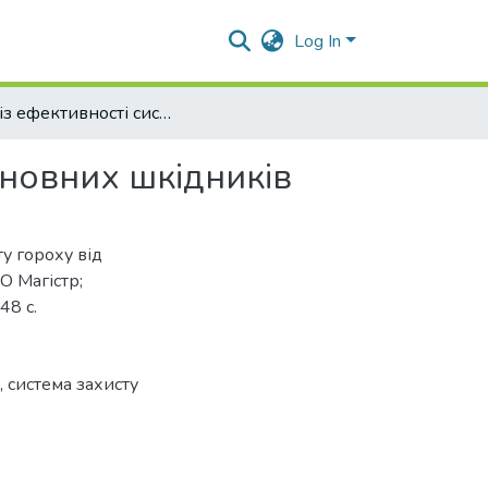
Log In
Аналіз ефективності системи захисту гороху від основних шкідників
сновних шкідників
у гороху від
О Магістр;
48 с.
,
система захисту