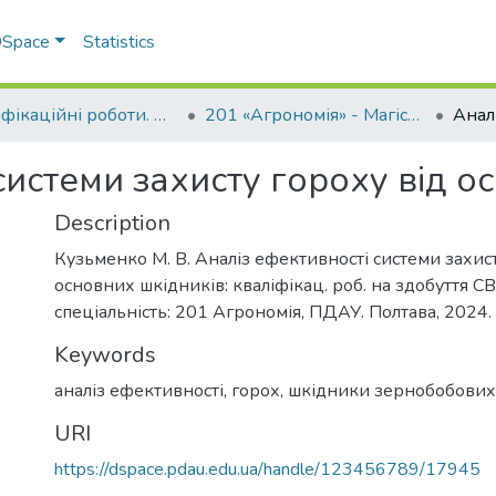
 DSpace
Statistics
Кваліфікаційні роботи. ННІ агротехнологій, селекції та екології
201 «Агрономія» - Магістри 2024-2025
системи захисту гороху від о
Description
Кузьменко М. В. Аналіз ефективності системи захист
основних шкідників: кваліфікац. роб. на здобуття СВ
спеціальність: 201 Агрономія, ПДАУ. Полтава, 2024. 
Keywords
аналіз ефективності
,
горох
,
шкідники зернобобових
URI
https://dspace.pdau.edu.ua/handle/123456789/17945