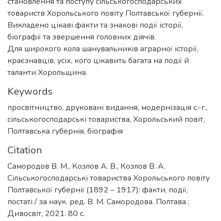
становлення та поступу сільськогосподарських
товариств Хорольського повіту Полтавської губернії.
Викладено цікаві факти та знакові події історії,
біографії та звершення головних діячів.
Для широкого кола шанувальників аграрної історії,
краєзнавців, усіх, кого цікавить багата на події й
таланти Хорольщина.
Keywords
просвітництво
,
друковані видання
,
модернізація с.-г.
,
сільськогосподарські товариства
,
Хорольський повіт
,
Полтавська губернія
,
біографія
Citation
Самородов В. М., Козлов А. В., Козлов В. А.
Сільськогосподарські товариства Хорольського повіту
Полтавської губернії (1892 – 1917): факти, події,
постаті / за наук. ред. В. М. Самородова. Полтава :
Дивосвіт, 2021. 80 с.