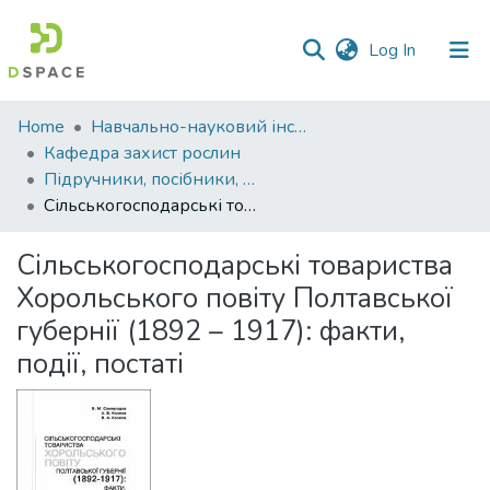
(current)
Log In
Communities
Home
Навчально-науковий інститут агротехнологій, селекції та екології
&
Кафедра захист рослин
Collections
Підручники, посібники, методичні рекомендації, монографії. Кафедра захист рослин
Сільськогосподарські товариства Хорольського повіту Полтавської губернії (1892 – 1917): факти, події, постаті
All of DSpace
Сільськогосподарські товариства
Statistics
Хорольського повіту Полтавської
губернії (1892 – 1917): факти,
події, постаті