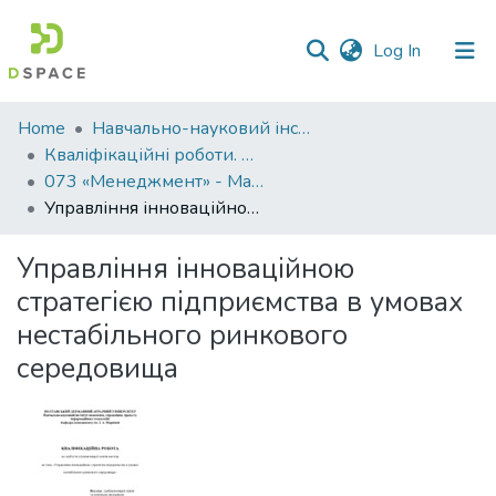
(current)
Log In
Communities
Home
Навчально-науковий інститут економіки, управління, права та інформаційних технологій
&
Кваліфікаційні роботи. ННІ економіки, управління, права та ІТ
Collections
073 «Менеджмент» - Магістри 2025-2026
Управління інноваційною стратегією підприємства в умовах нестабільного ринкового середовища
All of DSpace
Управління інноваційною
Statistics
стратегією підприємства в умовах
нестабільного ринкового
середовища