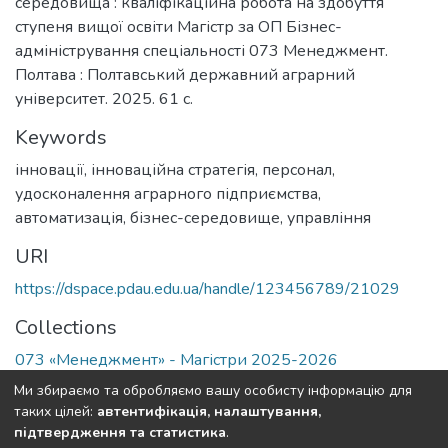
середовища : кваліфікаційна робота на здобуття
ступеня вищої освіти Магістр за ОП Бізнес-
адміністрування спеціальності 073 Менеджмент.
Полтава : Полтавський державний аграрний
університет. 2025. 61 с.
Keywords
інновації
,
інноваційна стратегія
,
персонал
,
удосконалення аграрного підприємства
,
автоматизація
,
бізнес-середовище
,
управління
URI
https://dspace.pdau.edu.ua/handle/123456789/21029
Collections
073 «Менеджмент» - Магістри 2025-2026
Ми збираємо та обробляємо вашу особисту інформацію для
Full item page
таких цілей:
автентифікація, налаштування,
підтвердження та статистика
.